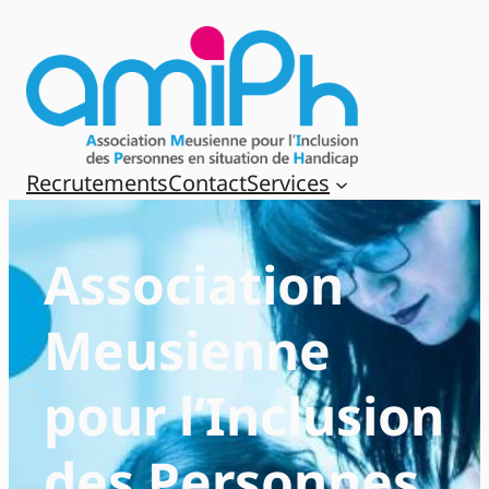
Aller
au
contenu
Recrutements
Contact
Services
Association
Meusienne
pour l’Inclusion
des Personnes