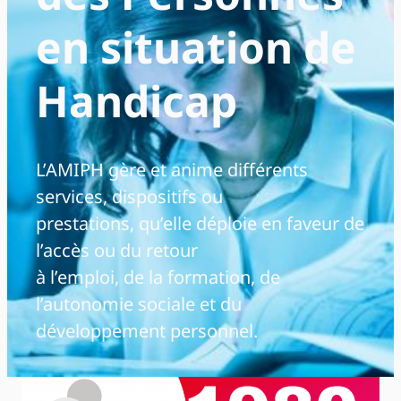
en situation de
Handicap
L’AMIPH gère et anime différents
services, dispositifs ou
prestations, qu’elle déploie en faveur de
l’accès ou du retour
à l’emploi, de la formation, de
l’autonomie sociale et du
développement personnel.